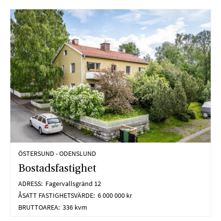
Nödvändiga
Nödvändiga
cookies låter
dig använda
webbplatsen
genom att
ÖSTERSUND - ODENSLUND
aktivera
Bostadsfastighet
grundläggande
funktioner,
ADRESS:
Fagervallsgränd 12
såsom
ÅSATT FASTIGHETSVÄRDE:
6 000 000 kr
sidnavigering
BRUTTOAREA:
336 kvm
och åtkomst till
säkra områden