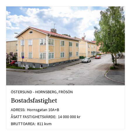
på
webbplatsen.
Webbplatsen
fungerar inte
korrekt utan
dessa cookies.
Statistik
Cookies för
statistik hjälper
en
webbplatsägare
att förstå hur
besökare
ÖSTERSUND - HORNSBERG, FRÖSÖN
interagerar med
Bostadsfastighet
webbplatser
genom att
ADRESS:
Hornsgatan 10A+B
samla och
ÅSATT FASTIGHETSVÄRDE:
14 000 000 kr
rapportera in
BRUTTOAREA:
811 kvm
information
anonymt.