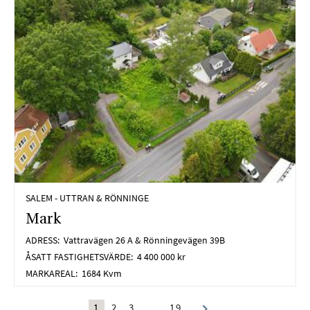
SALEM - UTTRAN & RÖNNINGE
Mark
ADRESS:
Vattravägen 26 A & Rönningevägen 39B
ÅSATT FASTIGHETSVÄRDE:
4 400 000 kr
MARKAREAL:
1684 Kvm
1
2
3
…
19