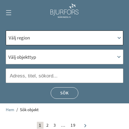
Visa
meny
Välj objekttyp
SÖK
Hem
/
Sök objekt
1
2
3
…
19