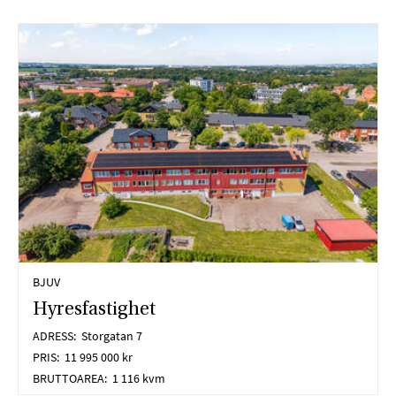
Maps,
Matterhorn.
Marknadsföring
Cookies för
marknadsföring
används för att spåra
besökare på
webbplatser. Avsikten
är att visa annonser
som är relevanta och
engagerande för
enskilda användare,
och därmed mer
BJUV
värdefull för utgivare
Hyresfastighet
och
tredjepartsannonsörer.
ADRESS:
Storgatan 7
Facebook, LinkedIn.
PRIS:
11 995 000 kr
BRUTTOAREA:
1 116 kvm