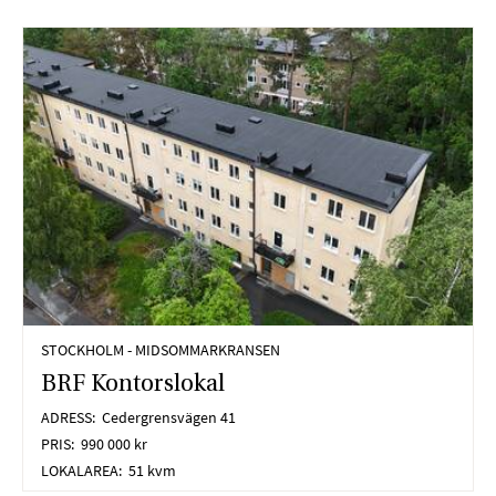
Google
Analytics,
Google Tag
Manager.
Upplevelse
För att vår
hemsida ska
prestera så
bra som
möjligt under
ditt besök.
Om du nekar
de här
STOCKHOLM - MIDSOMMARKRANSEN
kakorna
BRF Kontorslokal
kommer viss
funktionalitet
ADRESS:
Cedergrensvägen 41
att försvinna
PRIS:
990 000 kr
från
LOKALAREA:
51 kvm
hemsidan.
Google