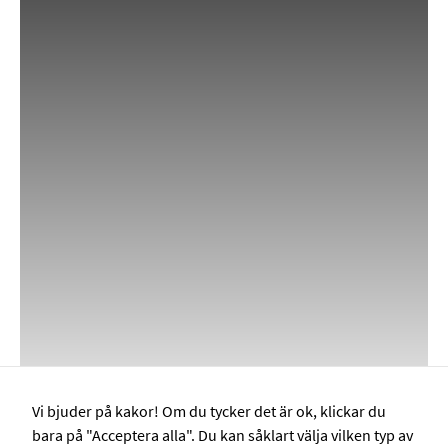
på
webbplatsen.
Webbplatsen
fungerar inte
korrekt utan
dessa cookies.
Statistik
Cookies för
statistik hjälper
en
webbplatsägare
att förstå hur
besökare
interagerar med
webbplatser
genom att
samla och
rapportera in
Vi bjuder på kakor! Om du tycker det är ok, klickar du
information
bara på "Acceptera alla". Du kan såklart välja vilken typ av
anonymt.