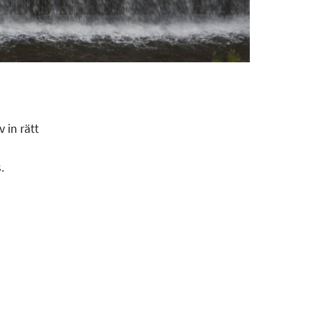
 in rätt
.