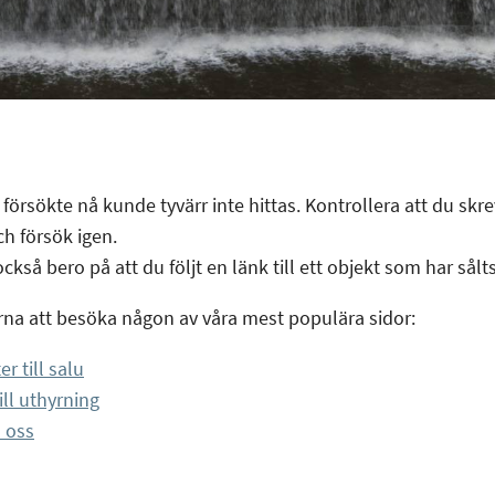
grundläggande
funktioner,
såsom
sidnavigering
och åtkomst till
säkra områden
på
webbplatsen.
försökte nå kunde tyvärr inte hittas. Kontrollera att du skrev
Webbplatsen
fungerar inte
ch försök igen.
korrekt utan
ckså bero på att du följt en länk till ett objekt som har sålts
dessa cookies.
rna att besöka någon av våra mest populära sidor:
Statistik
er till salu
Cookies för
ill uthyrning
statistik hjälper
 oss
en
webbplatsägare
att förstå hur