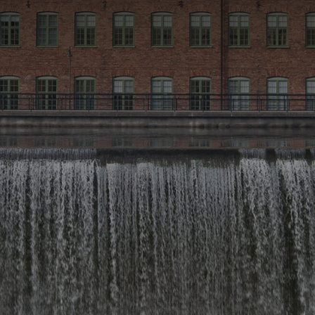
Nödvändiga
Nödvändiga
cookies låter
dig använda
webbplatsen
genom att
aktivera