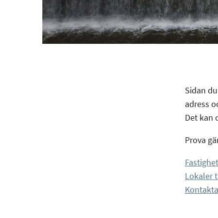
Sidan du 
adress o
Det kan o
Prova gä
Fastighet
Lokaler t
Kontakta