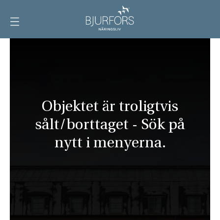
Visa
meny
Objektet är troligtvis
sålt/borttaget - Sök på
nytt i menyerna.