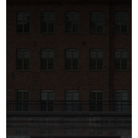
Nödvändiga
Nödvändiga
cookies låter
dig använda
webbplatsen
genom att
aktivera
grundläggande
funktioner,
såsom
sidnavigering
och åtkomst till
säkra områden