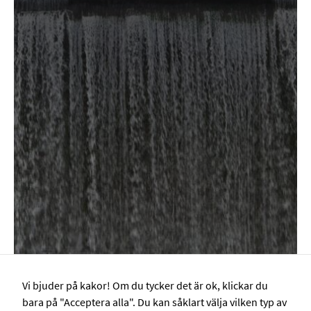
på
webbplatsen.
Webbplatsen
fungerar inte
korrekt utan
dessa cookies.
Statistik
Cookies för
statistik hjälper
en
webbplatsägare
att förstå hur
besökare
interagerar med
webbplatser
genom att
samla och
rapportera in
Vi bjuder på kakor! Om du tycker det är ok, klickar du
information
bara på "Acceptera alla". Du kan såklart välja vilken typ av
anonymt.