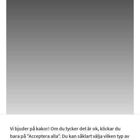
på
webbplatsen.
Webbplatsen
fungerar inte
korrekt utan
dessa cookies.
Statistik
Cookies för
statistik hjälper
en
webbplatsägare
att förstå hur
besökare
interagerar med
webbplatser
genom att
samla och
rapportera in
Vi bjuder på kakor! Om du tycker det är ok, klickar du
information
bara på "Acceptera alla". Du kan såklart välja vilken typ av
anonymt.