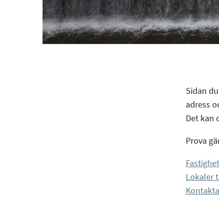
Sidan du 
adress o
Det kan o
Prova gä
Fastighet
Lokaler t
Kontakta