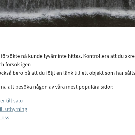
grundläggande
funktioner,
såsom
sidnavigering
och åtkomst till
säkra områden
på
webbplatsen.
försökte nå kunde tyvärr inte hittas. Kontrollera att du skrev
Webbplatsen
fungerar inte
ch försök igen.
korrekt utan
ckså bero på att du följt en länk till ett objekt som har sålts
dessa cookies.
rna att besöka någon av våra mest populära sidor:
Statistik
er till salu
Cookies för
ill uthyrning
statistik hjälper
 oss
en
webbplatsägare
att förstå hur