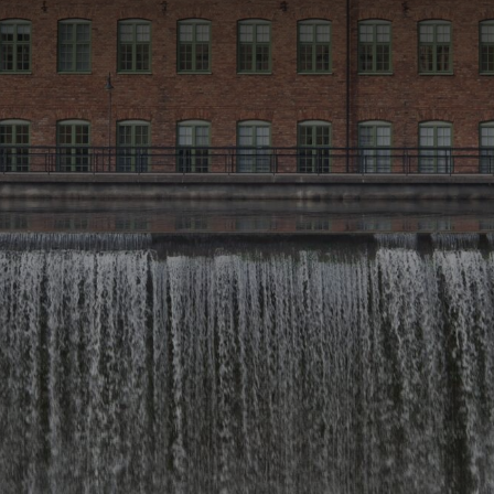
Nödvändiga
Nödvändiga
cookies låter
dig använda
webbplatsen
genom att
aktivera