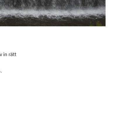
 in rätt
.