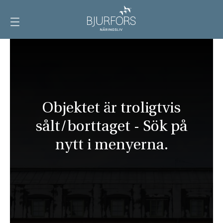
Visa
meny
Objektet är troligtvis
sålt/borttaget - Sök på
nytt i menyerna.