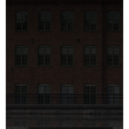
Nödvändiga
Nödvändiga
cookies låter
dig använda
webbplatsen
genom att
aktivera
grundläggande
funktioner,
såsom
sidnavigering
och åtkomst till
säkra områden