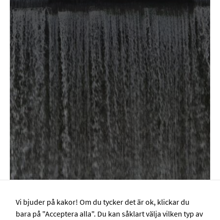
på
webbplatsen.
Webbplatsen
fungerar inte
korrekt utan
dessa cookies.
Statistik
Cookies för
statistik hjälper
en
webbplatsägare
att förstå hur
besökare
interagerar med
webbplatser
genom att
samla och
rapportera in
Vi bjuder på kakor! Om du tycker det är ok, klickar du
information
bara på "Acceptera alla". Du kan såklart välja vilken typ av
anonymt.