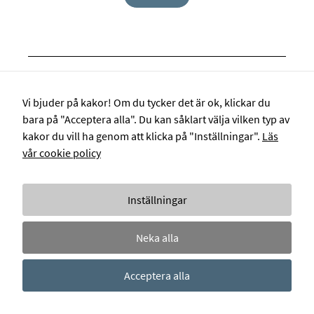
Vi bjuder på kakor! Om du tycker det är ok, klickar du
bara på "Acceptera alla". Du kan såklart välja vilken typ av
kakor du vill ha genom att klicka på "Inställningar".
Läs
Nödvändiga
vår cookie policy
Nödvändiga
KONTAKT
OM OSS
VÅRA TJÄNSTER
REFERENSER
cookies låter
dig använda
Inställningar
webbplatsen
BEVAKA MARKNADEN
INTEGRITETSPOLICY
BJURFORS.SE
genom att
aktivera
NYHETER OCH PRESSMEDDELANDEN
Neka alla
grundläggande
funktioner,
såsom
Acceptera alla
sidnavigering
och åtkomst till
säkra områden