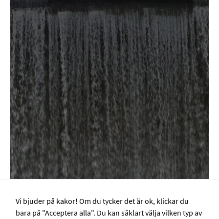
på
webbplatsen.
Webbplatsen
fungerar inte
korrekt utan
dessa cookies.
Statistik
Cookies för
statistik hjälper
en
webbplatsägare
att förstå hur
besökare
interagerar med
webbplatser
genom att
samla och
rapportera in
Vi bjuder på kakor! Om du tycker det är ok, klickar du
information
bara på "Acceptera alla". Du kan såklart välja vilken typ av
anonymt.