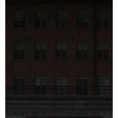
Nödvändiga
Nödvändiga
cookies låter
dig använda
webbplatsen
genom att
aktivera
grundläggande
funktioner,
såsom
sidnavigering
och åtkomst till
säkra områden