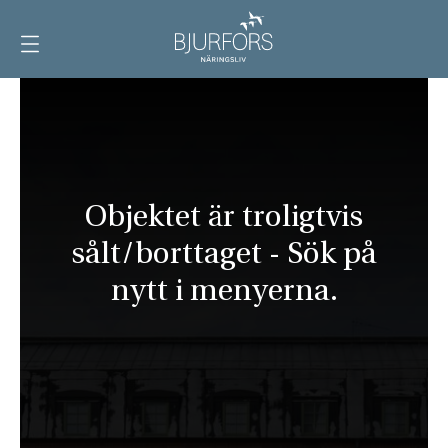
Visa
meny
Objektet är troligtvis
sålt/borttaget - Sök på
nytt i menyerna.