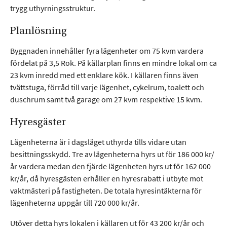
trygg uthyrningsstruktur.
Google
Analytics,
Planlösning
Google Tag
Manager.
Byggnaden innehåller fyra lägenheter om 75 kvm vardera
fördelat på 3,5 Rok. På källarplan finns en mindre lokal om ca
Upplevelse
23 kvm inredd med ett enklare kök. I källaren finns även
För att vår
tvättstuga, förråd till varje lägenhet, cykelrum, toalett och
hemsida ska
duschrum samt två garage om 27 kvm respektive 15 kvm.
prestera så
bra som
Hyresgäster
möjligt under
ditt besök.
Lägenheterna är i dagsläget uthyrda tills vidare utan
Om du nekar
besittningsskydd. Tre av lägenheterna hyrs ut för 186 000 kr/
de här
kakorna
år vardera medan den fjärde lägenheten hyrs ut för 162 000
kommer viss
kr/år, då hyresgästen erhåller en hyresrabatt i utbyte mot
funktionalitet
vaktmästeri på fastigheten. De totala hyresintäkterna för
att försvinna
lägenheterna uppgår till 720 000 kr/år.
från
hemsidan.
Utöver detta hyrs lokalen i källaren ut för 43 200 kr/år och
Google