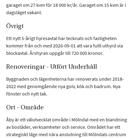
garaget om 27 kvm för 18 000 kr/år. Garaget om 15 kvm är i
Maps,
Matterhorn.
dagsläget vakant.
Övrigt
Marknadsföring
Ett nytt 5-årigt hyresavtal har tecknats och fastigheten
Cookies för
kommer från och med 2026-09-01 att vara fullt uthyrd via
marknadsföring
används för att spåra
blockavtal. Årshyran uppgår till 720 000 kronor.
besökare på
webbplatser. Avsikten
Renoveringar - Utfört Underhåll
är att visa annonser
som är relevanta och
Byggnaden och lägenheterna har renoverats under 2018-
engagerande för
2022 med genomgående nya golv, kök och badrum. Nya
enskilda användare,
fönster och nytt tak.
och därmed mer
värdefull för utgivare
Ort - Område
och
tredjepartsannonsörer.
Åby är ett välutvecklat område i Mölndal med en blandning
Facebook, LinkedIn.
av bostäder, verksamheter och service. Området har ett
strategiskt läge med nära anslutning till Mölndals centrum