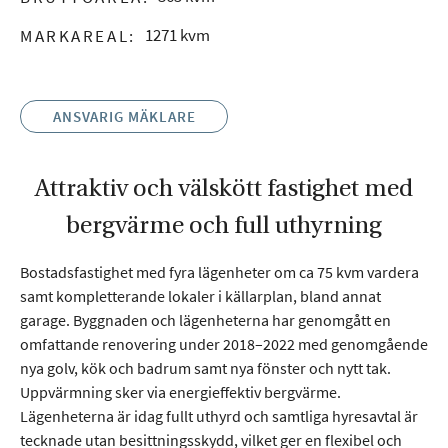
på
1271 kvm
MARKAREAL:
webbplatsen.
Webbplatsen
fungerar inte
korrekt utan
ANSVARIG MÄKLARE
dessa cookies.
Attraktiv och välskött fastighet med
Statistik
Cookies för
bergvärme och full uthyrning
statistik hjälper
en
webbplatsägare
Bostadsfastighet med fyra lägenheter om ca 75 kvm vardera
att förstå hur
samt kompletterande lokaler i källarplan, bland annat
besökare
garage. Byggnaden och lägenheterna har genomgått en
interagerar med
omfattande renovering under 2018–2022 med genomgående
webbplatser
genom att
nya golv, kök och badrum samt nya fönster och nytt tak.
samla och
Uppvärmning sker via energieffektiv bergvärme.
rapportera in
Lägenheterna är idag fullt uthyrd och samtliga hyresavtal är
information
tecknade utan besittningsskydd, vilket ger en flexibel och
anonymt.