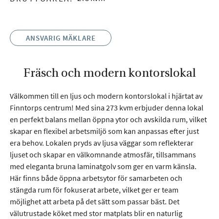
på
webbplatsen.
Webbplatsen
fungerar inte
ANSVARIG MÄKLARE
korrekt utan
dessa cookies.
Fräsch och modern kontorslokal
Statistik
Välkommen till en ljus och modern kontorslokal i hjärtat av
Cookies för
Finntorps centrum! Med sina 273 kvm erbjuder denna lokal
statistik hjälper
en perfekt balans mellan öppna ytor och avskilda rum, vilket
en
webbplatsägare
skapar en flexibel arbetsmiljö som kan anpassas efter just
att förstå hur
era behov. Lokalen pryds av ljusa väggar som reflekterar
besökare
ljuset och skapar en välkomnande atmosfär, tillsammans
interagerar med
med eleganta bruna laminatgolv som ger en varm känsla.
webbplatser
Här finns både öppna arbetsytor för samarbeten och
genom att
samla och
stängda rum för fokuserat arbete, vilket ger er team
rapportera in
möjlighet att arbeta på det sätt som passar bäst. Det
information
välutrustade köket med stor matplats blir en naturlig
anonymt.