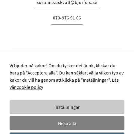
susanne.askvall@bjurfors.se
070-976 91 06
Vi bjuder på kakor! Om du tycker det är ok, klickar du
bara på "Acceptera alla". Du kan såklart välja vilken typ av
kakor du vill ha genom att klicka på "Inställningar".
Läs
vår cookie policy
KONTAKT
OM OSS
VÅRA TJÄNSTER
REFERENSER
Inställningar
BEVAKA MARKNADEN
INTEGRITETSPOLICY
BJURFORS.SE
Neka alla
NYHETER OCH PRESSMEDDELANDEN