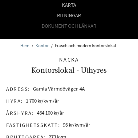
KARTA
RITNINGAR
DOKUMENT OCH LÄNKAR
Hem
/
Kontor
/
Fräsch och modern kontorslokal
NACKA
Nödvändiga
Kontorslokal - Uthyres
Nödvändiga
cookies låter
dig använda
webbplatsen
Gamla Värmdövägen 4A
ADRESS:
genom att
aktivera
1 700 kr/kvm/år
HYRA:
grundläggande
464 100 kr/år
funktioner,
ÅRSHYRA:
såsom
96 kr/kvm/år
FASTIGHETSSKATT:
sidnavigering
och åtkomst till
273 kvm
BRUTTOAREA:
säkra områden