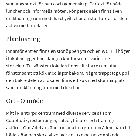
samlingspunkt för paus och gemenskap. Perfekt för både
Google
luncher och informella möten. För personalen finns även
Analytics,
Google Tag
omklädningsrum med dusch, vilket är en stor fördel för den
Manager.
aktiva medarbetaren.
Planlösning
Upplevelse
För att vår
Innanför entrén finns en stor öppen yta och en WC. Till höger
hemsida ska
i lokalen ligger fem stängda kontorsrum i varierade
prestera så
storlekar. Till vänster i lokalen finns ett större rum utan
bra som
fönster samt ett kök med lager bakom. Några trappsteg upp i
möjligt under
den bakre delen av lokalen finns ett kök med stor matplats
ditt besök.
Om du nekar
samt omklädningsrum med duschar.
de här
kakorna
Ort - Område
kommer viss
funktionalitet
Mitt i Finntorps centrum med diverse service så som
att försvinna
Coopbutik, restauranger, caféer, frisörer och tränings
från
aktörer. Området är känd för sina fina grönområden, nära till
hemsidan.
både sjöar och skog, vilket ger en lugn och avkopplande
Google