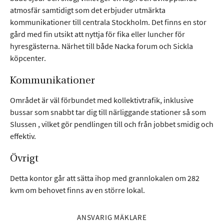
Maps,
atmosfär samtidigt som det erbjuder utmärkta
Matterhorn.
kommunikationer till centrala Stockholm. Det finns en stor
gård med fin utsikt att nyttja för fika eller luncher för
hyresgästerna. Närhet till både Nacka forum och Sickla
Marknadsföring
köpcenter.
Cookies för
marknadsföring
Kommunikationer
används för att spåra
besökare på
Området är väl förbundet med kollektivtrafik, inklusive
webbplatser. Avsikten
bussar som snabbt tar dig till närliggande stationer så som
är att visa annonser
Slussen , vilket gör pendlingen till och från jobbet smidig och
som är relevanta och
engagerande för
effektiv.
enskilda användare,
och därmed mer
Övrigt
värdefull för utgivare
och
Detta kontor går att sätta ihop med grannlokalen om 282
tredjepartsannonsörer.
kvm om behovet finns av en större lokal.
Facebook, LinkedIn.
ANSVARIG MÄKLARE